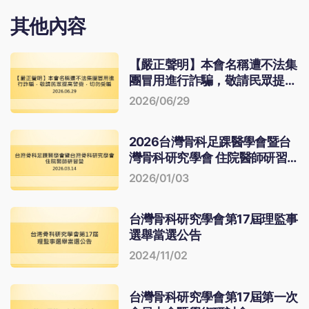
其他內容
【嚴正聲明】本會名稱遭不法集
團冒用進行詐騙，敬請民眾提高
警覺，切勿受騙
2026/06/29
2026台灣骨科足踝醫學會暨台
灣骨科研究學會 住院醫師研習
營
2026/01/03
台灣骨科研究學會第17屆理監事
選舉當選公告
2024/11/02
台灣骨科研究學會第17屆第一次