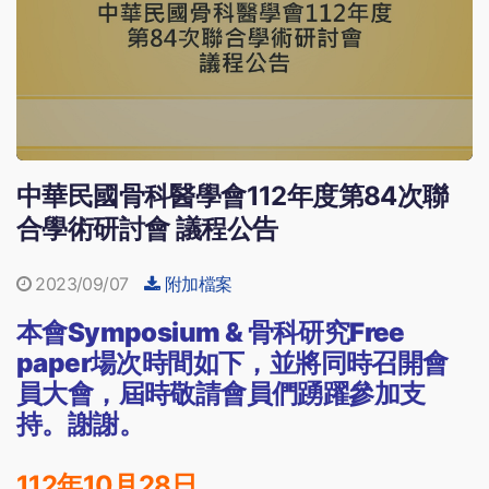
中華民國骨科醫學會112年度第84次聯
合學術研討會 議程公告
2023/09/07
附加檔案
本會
Symposium &
骨科研究
Free
paper
場次時間如下，並將同時召開會
員大會，屆時敬請會員們踴躍參加支
持。謝謝。
112
年
10
月
28
日